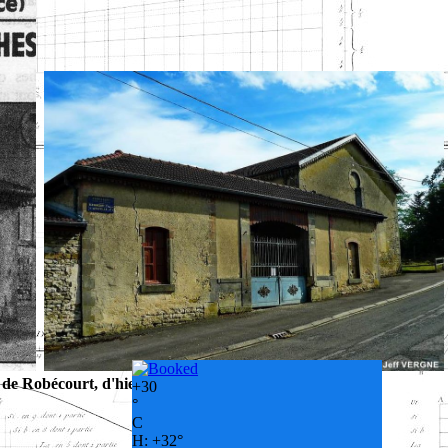
 de Robécourt, d'hier à aujourd'hui
+
30
°
C
H:
+
32°