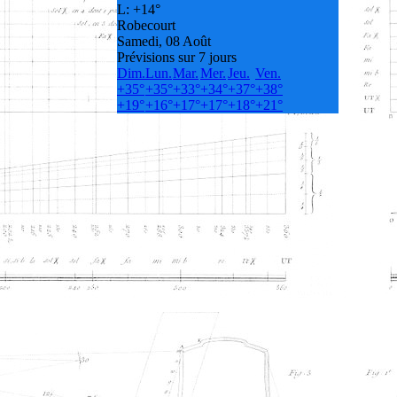
L:
+
14°
Robecourt
Samedi, 08 Août
Prévisions sur 7 jours
Dim.
Lun.
Mar.
Mer.
Jeu.
Ven.
+
35°
+
35°
+
33°
+
34°
+
37°
+
38°
+
19°
+
16°
+
17°
+
17°
+
18°
+
21°