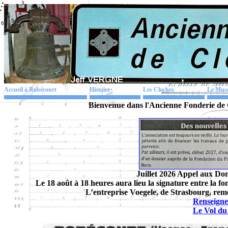
.
.
.
.
.
3
E
.
.
.
.
4
.
D
5
I
6
8
Accueil à Robécourt
Histoire
Les Cloches
Le Mus
Bienvenue dans l'Ancienne Fonderie de 
Juillet 2026 Appel aux Don
Le 18 août à 18 heures aura lieu la signature entre la f
L’entreprise Voegele, de Strasbourg, remet
Renseign
Le Vol du