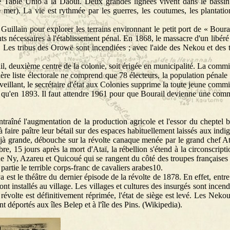
 Table Unio à la Daoui. Deux grandes lignées vivent dans le bassin 
r). La vie est rythmée par les guerres, les coutumes, les plantation
illain pour explorer les terrains environnant le petit port de « Boura
nts nécessaires à l'établissement pénal. En 1868, le massacre d'un libéré
Les tribus des Orowë sont incendiées ; avec l'aide des Nekou et des t
il, deuxième centre de la colonie, soit érigée en municipalité. La comm
e liste électorale ne comprend que 78 électeurs, la population pénale 
veillant, le secrétaire d'état aux Colonies supprime la toute jeune comm
e qu'en 1893. Il faut attendre 1961 pour que Bourail devienne une com
ntraîné l'augmentation de la production agricole et l'essor du cheptel 
à faire paître leur bétail sur des espaces habituellement laissés aux indi
éjà grande, débouche sur la révolte canaque menée par le grand chef At
, 15 jours après la mort d'Ataï, la rébellion s'étend à la circonscript
de Ny, Azareu et Quicoué qui se rangent du côté des troupes françaises
 partie le terrible corps-franc de cavaliers arabes10.
 est le théâtre du dernier épisode de la révolte de 1878. En effet, entre
ont installés au village. Les villages et cultures des insurgés sont incend
révolte est définitivement réprimée, l'état de siège est levé. Les Neko
déportés aux îles Belep et à l'île des Pins. (Wikipedia).