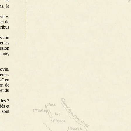
: les
s, la
ye ».
 et de
ribus
ission
et les
ission
mune,
bovin.
gènes.
aï en
ion de
 et du
 les 3
iés et
u sont