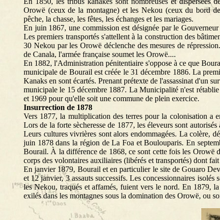
En 1850, les tribus kanakes sont nombreuses et dispersées de
Orowë (ceux de la montagne) et les Nekou (ceux du bord de me
pêche, la chasse, les fêtes, les échanges et les mariages.
En juin 1867, une commission est désignée par le Gouverneur Gu
Les premiers transportés s'attellent à la construction des bâtime
30 Nekou par les Orowë déclenche des mesures de répression. 
de Canala, l'armée française soumet les Orowë....
En 1882, l'Administration pénitentiaire s'oppose à ce que Boura
municipale de Bourail est créée le 31 décembre 1886. La premièr
Kanaks en sont écartés. Prenant prétexte de l'assassinat d'un sur
municipale le 15 décembre 1887. La Municipalité n'est rétabli
et 1969 pour qu'elle soit une commune de plein exercice.
Insurrection de 1878
Vers 1877, la multiplication des terres pour la colonisation a e
Lors de la forte sècheresse de 1877, les éleveurs sont autorisés 
Leurs cultures vivrières sont alors endommagées. La colère, d
juin 1878 dans la région de La Foa et Boulouparis. En septembre
Bourail. À la différence de 1868, ce sont cette fois les Orowë 
corps des volontaires auxiliaires (libérés et transportés) dont fait
En janvier 1879, Bourail et en particulier le site de Gouaro Deva
et 12 janvier, 3 assauts successifs. Les concessionnaires isolés s
les Nekou, traqués et affamés, fuient vers le nord. En 1879, la 
exilés dans les montagnes sous la domination des Orowë, ou sont 