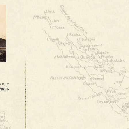
s », «
a/non-