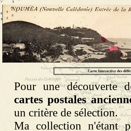
.
.
.
3
4
2
5
6
0
2
6
Carte Interactive des dif
Pour une découverte d
cartes postales ancienn
un critère de sélection.
Ma collection n'étant p