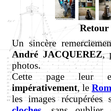
Retour
Un sincère remercieme
André JACQUEREZ
, 
photos.
Cette page leur e
impérativement
, le
Roma
les images récupérées
cloches
, sans oublie