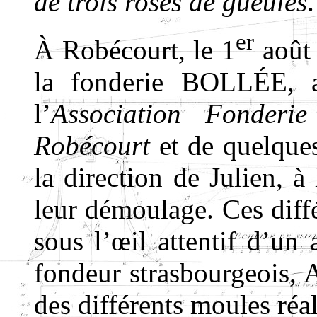
de trois roses de gueules
.
er
À Robécourt, le 1
août 
la fonderie BOLLÉE, a
l’
Association
Fonderi
Robécourt
et de quelques
la direction de Julien, à
leur démoulage. Ces diffé
sous l’œil attentif d’u
fondeur strasbourgeois, 
des différents moules réali