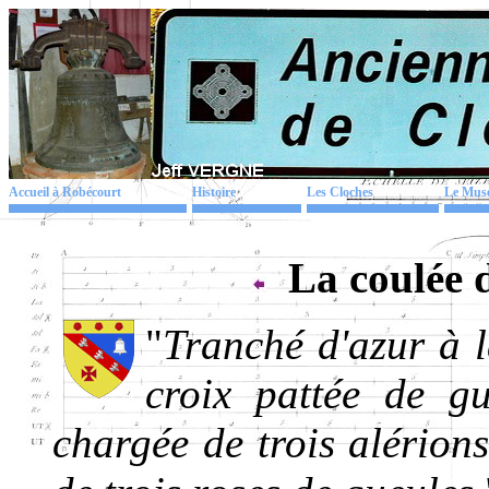
Accueil à Robécourt
Histoire
Les Cloches
Le Mus
La coulée 
"
Tranché d'azur à l
croix pattée de g
chargée de trois alérions