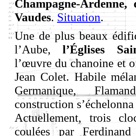
Champagne-Ardenne, d
Vaudes
.
Situation
.
Une de plus beaux édific
l’Aube,
l’Églises
Sai
l’œuvre du chanoine et of
Jean Colet. Habile méla
Germanique, Flaman
construction s’échelonna
Actuellement, trois cl
coulées par Ferdinan