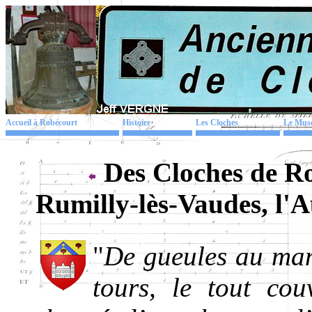
Accueil à Robécourt
Histoire
Les Cloches
Le Mus
Des Cloches de R
Rumilly-lès-Vaudes, l
"
De gueules au man
tours, le tout co