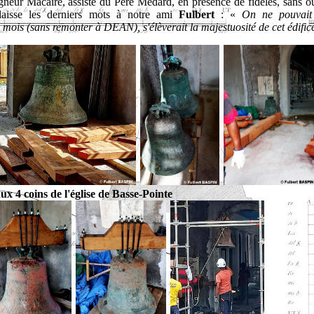
gneur Macaire, assisté du Père Médard, en présence de fidèles, sans ou
laisse les derniers mots à notre ami
Fulbert
: «
On ne pouvait
mois (sans remonter à DEAN), s'élèverait la majestuosité de cet édific
 4 coins de l'église de Basse-Pointe