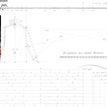
blier
 pas,
e
».