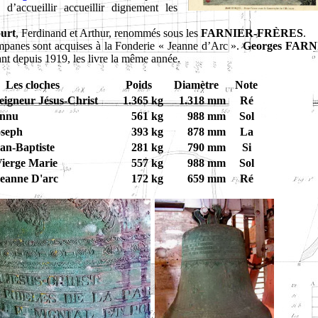
’accueillir accueillir dignement les
ourt
, Ferdinand et Arthur, renommés sous les
FARNIER-FRÈRES
.
mpanes sont acquises à la Fonderie « Jeanne d’Arc ».
Georges FAR
ant depuis 1919, les livre la même année.
Les cloches
Poids
Diamètre
Note
eigneur Jésus-Christ
1.365 kg
1.318 mm
Ré
onnu
561 kg
988 mm
Sol
oseph
393 kg
878 mm
La
ean-Baptiste
281 kg
790 mm
Si
Vierge Marie
557 kg
988 mm
Sol
Jeanne D'arc
172 kg
659 mm
Ré