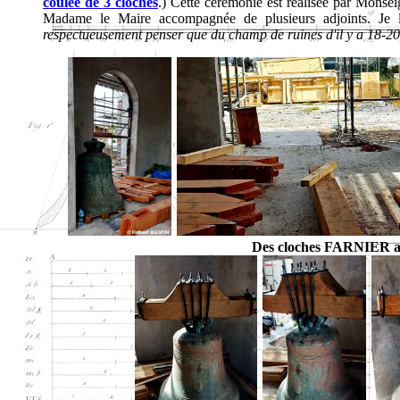
coulée de 3 cloches
.) Cette cérémonie est réalisée par Monsei
Madame le Maire accompagnée de plusieurs adjoints. Je 
respectueusement penser que du champ de ruines d'il y a 18-20 
Des cloches FARNIER aux