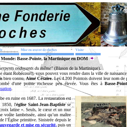
ée
Mise en œuvre de cloches
Visite
e Monde: Basse-Pointe, la Martinique en DOM
e serpents ondoyants du même"
(Blason de la Martinique).
de étant Robécourt), vous pouvez vous rendre dans la ville de naissanc
is
bien connu,
Aimé Césaire
. Les 4.200 Pointois doivent leur nom de 
plombé d'une pointe rocheuse peu élevée. Vous êtes à
Basse-Poin
tuation
.
be en ruine en 1687. La restauration est
 1850, l'
église Saint-Jean-Baptiste
se
roix latine ». Seuls, le cœur et un mur
ne voûte lambrissée, ainsi qu’un maître
de l’Église primitive. Sinistrée depuis le
auvegarde et mise en sécurité,
puis un