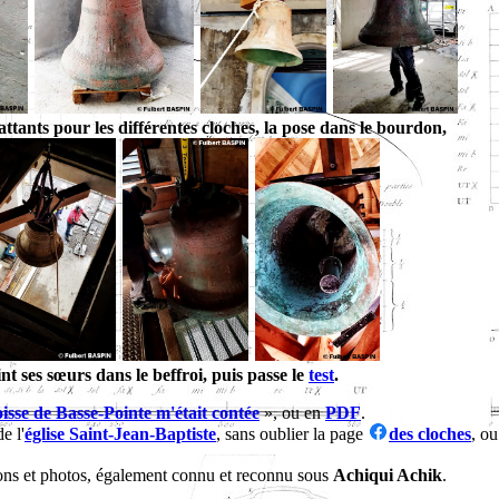
attants pour les différentes cloches, la pose dans le bourdon,
nt ses sœurs dans le beffroi, puis passe le
test
.
oisse de Basse-Pointe m'était contée
», ou en
PDF
.
e l'
église Saint-Jean-Baptiste
, sans oublier la page
des cloches
, ou
ons et photos, également connu et reconnu sous
Achiqui Achik
.