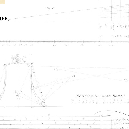
NIER
,