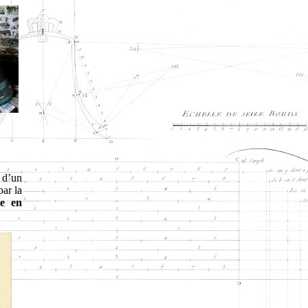
e d’un
par la
te en