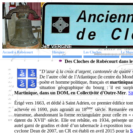
Accueil à Robécourt
Histoire
Les Cloches
Le Mus
Des Cloches de Robécourt dans l
"
D’azur à la croix d’argent, cantonnée de quatr
De l’autre côté de l’Atlantique (le centre du Mon
poète et homme politique, français et
martiniqua
situation géographique du bourg : il est sur
Martinique, dans un DOM, en Collectivité d'Outre-Mer
.
Si
Érigé vers 1663, et dédié à Saint Adrien, ce premier édifice tom
ème
achevée en 1690, puis agrandi au 18
siècle. Remaniée en
transmue, abandonnant la forme rectangulaire pour celle en « c
datent du XVII° siècle. Elle est rebâtie, en 1934, présente u
autel garni de gradins et doté d’un tabernacle à exposition issu 
cyclone Dean de 2007, un CR est établi en avril 2015 pour la
S