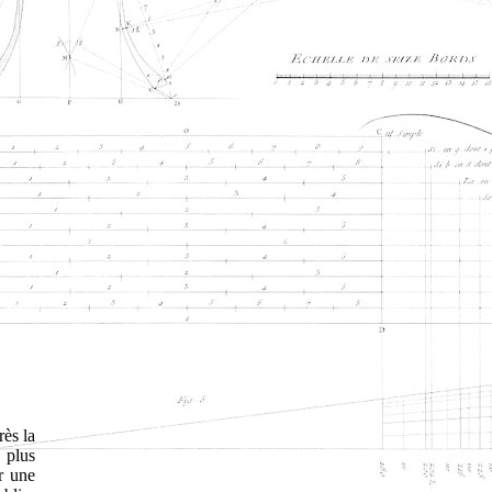
ès la
s plus
r une