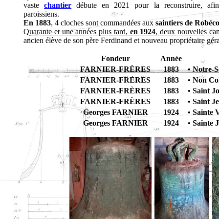
vaste
chantier
débute en 2021 pour la reconstruire, afin d
paroissiens.
En 1883
, 4 cloches sont commandées aux
saintiers de Robéc
Quarante et une années plus tard,
en 1924
, deux nouvelles ca
ancien élève de son père Ferdinand et nouveau propriétaire gér
Fondeur
Année
FARNIER-FRÈRES
1883
• Notre-S
FARNIER-FRÈRES
1883
• Non C
FARNIER-FRÈRES
1883
• Saint J
FARNIER-FRÈRES
1883
• Saint J
Georges FARNIER
1924
• Sainte 
Georges FARNIER
1924
• Sainte 