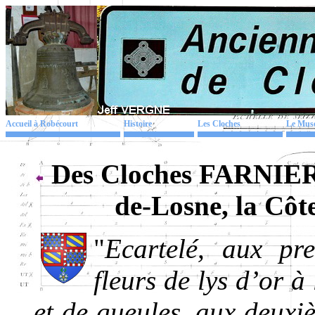
Accueil à Robécourt
Histoire
Les Cloches
Le Mus
Des Cloches FARNIER 
de-Losne, la Cô
"
Ecartelé, aux pr
fleurs de lys d’or 
et de gueules, aux deuxiè