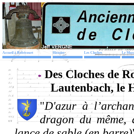
Accueil à Robécourt
Histoire
Les Cloches
Le Mus
Des Cloches de R
Lautenbach, le 
"
D'azur à l’archa
dragon du même, q
lance de sable (en barre)