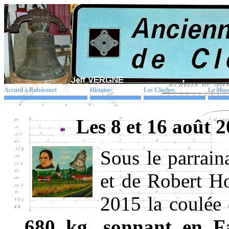
Accueil à Robécourt
Histoire
Les Cloches
Le Mus
Les 8 et 16 août 
Sous le parrai
et de Robert Ho
2015 la coulée
680 kg, sonnant en F