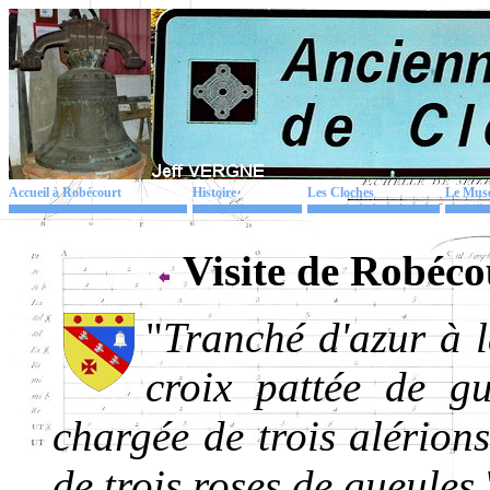
Accueil à Robécourt
Histoire
Les Cloches
Le Mus
Visite de Robéco
"
Tranché d'azur à l
croix pattée de g
chargée de trois alérions
de trois roses de gueules
.