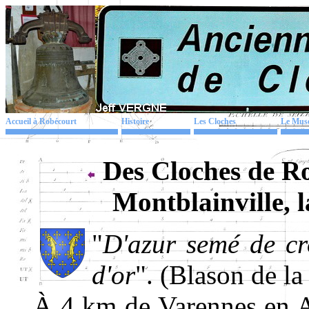
Accueil à Robécourt
Histoire
Les Cloches
Le Mus
Des Cloches de R
Montblainville, 
"
D'azur semé de cro
d'or
". (Blason de l
À 4 km de Varennes en Ar