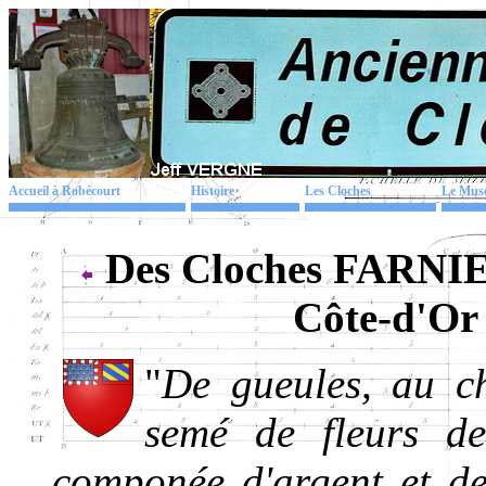
Accueil à Robécourt
Histoire
Les Cloches
Le Mus
Des Cloches FARNIER
Côte-d'Or
"
De gueules, au ch
semé de fleurs de
componée d'argent et d