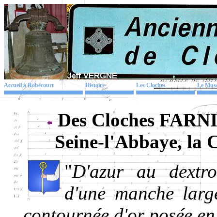
Accueil à Robécourt
Histoire
Les Cloches
Le Mus
Des Cloches FARNI
Seine-l'Abbaye, la
"
D'azur au dextro
d'une manche large
contournée d'or posée en