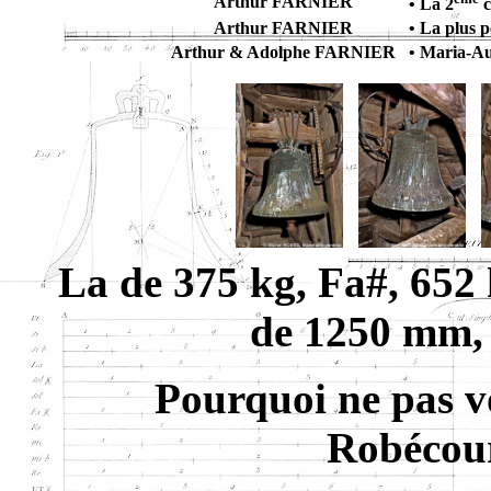
Arthur FARNIER
• La 2
c
Arthur FARNIER
• La plus p
Arthur & Adolphe FARNIER
• Maria-A
La de 375 kg, Fa#, 652 
de 1250 mm,
Pourquoi ne pas v
Robécour