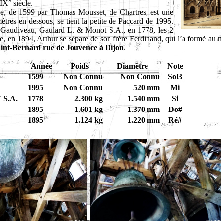
IX° siècle.
ne, de 1599 par Thomas Mousset, de Chartres, est une
ètres en dessous, se tient la petite de Paccard de 1995.
r Gaudiveau, Gaulard L. & Monot S.A., en 1778, les 2
 en 1894, Arthur se sépare de son frère Ferdinand, qui l’a formé au m
aint-Bernard rue de Jouvence
à Dijon
.
Année
Poids
Diamètre
Note
1599
Non Connu
Non Connu
Sol3
1995
Non Connu
520 mm
Mi
S.A.
1778
2.300 kg
1.540 mm
Si
1895
1.601 kg
1.370 mm
Do#
1895
1.124 kg
1.220 mm
Ré#