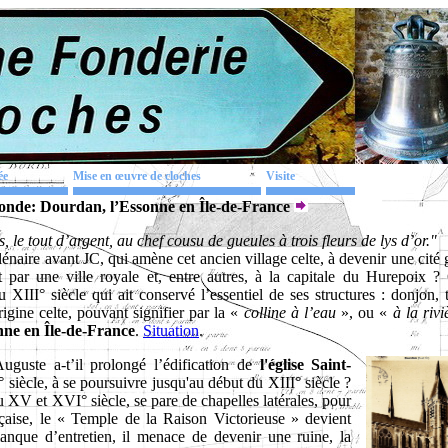
ée
Mise en œuvre de cloches
Visite
onde: Dourdan, l’Essonne en Île-de-France
, le tout d’argent, au chef cousu de gueules à trois fleurs de lys d’or."
naire avant JC, qui amène cet ancien village celte, à devenir une cité 
 par une ville royale et, entre autres, à la capitale du Hurepoix ? 
III° siècle qui ait conservé l’essentiel de ses structures : donjon, t
gine celte, pouvant signifier par la «
colline à l’eau
», ou «
à la rivi
ne en Île-de-France
.
Situation
.
uguste a-t’il prolongé l’édification de
l'église Saint-
 siècle, à se poursuivre jusqu'au début du XIII° siècle ?
au XV et XVI° siècle, se pare de chapelles latérales, pour
çaise, le « Temple de la Raison Victorieuse » devient
manque d’entretien, il menace de devenir une ruine, la