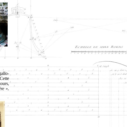
gallo-
Cette
ours,
ère
».