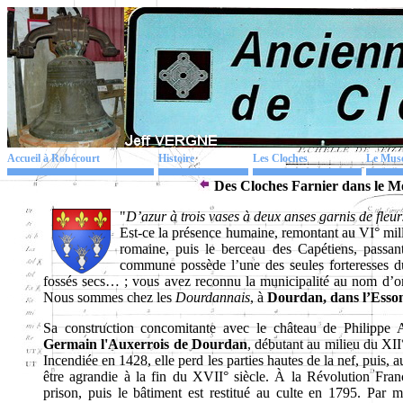
Accueil à Robécourt
Histoire
Les Cloches
Le Mus
Des Cloches Farnier dans le M
"
D’azur à trois vases à deux anses garnis de fleurs
Est-ce la présence humaine, remontant au VI° millé
romaine, puis le berceau des Capétiens, passant
commune possède l’une des seules forteresses du X
fossés secs… ; vous avez reconnu la municipalité au nom d’ori
Nous sommes chez les
Dourdannais
, à
Dourdan, dans l’Esson
Sa construction concomitante avec le château de Philippe A
Germain l'Auxerrois de Dourdan
, débutant au milieu du XII°
Incendiée en 1428, elle perd les parties hautes de la nef, puis, 
être agrandie à la fin du XVII° siècle. À la Révolution Fran
prison, puis le bâtiment est restitué au culte en 1795. Par 