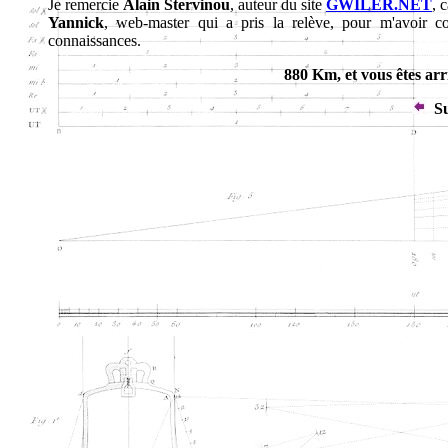
Je remercie
Alain Stervinou
, auteur du site
GWILER.NET
, 
Yannick
, web-master qui a pris la relève, pour m'avoir c
connaissances.
880 Km, et vous êtes arr
Su