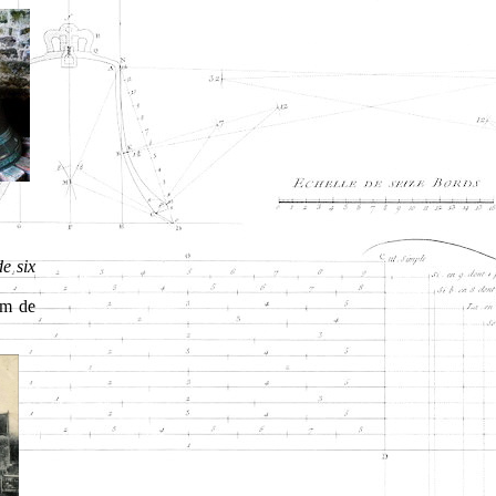
e six
om de