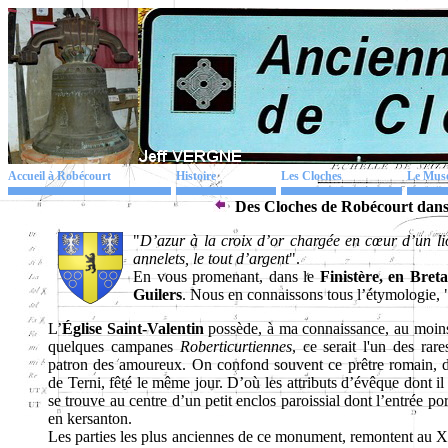
Accueil à Robécourt
Histoire
Les Cloches
Le Mus
Des Cloches de Robécourt dans 
"
D’azur à la croix d’or chargée en cœur d’un li
annelets, le tout d’argent
".
En vous promenant, dans le
Finistère, en Bret
Guilers
. Nous en connaissons tous l’étymologie,
L’
Église Saint-Valentin
possède, à ma connaissance, au moins t
quelques campanes
Roberticurtiennes
, ce serait l'un des rar
patron des amoureux. On confond souvent ce prêtre romain, d
de Terni, fêté le même jour. D’où les attributs d’évêque dont il 
se trouve au centre d’un petit enclos paroissial dont l’entrée po
en kersanton.
Les parties les plus anciennes de ce monument, remontent au XV