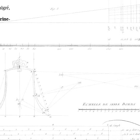
algré,
rine-