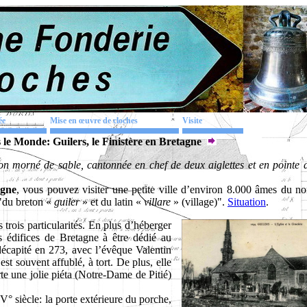
ée
Mise en œuvre de cloches
Visite
le Monde: Guilers, le Finistère en Bretagne
on morné de sable, cantonnée en chef de deux aiglettes et en pointe d
agne
, vous pouvez visiter une petite ville d’environ 8.000 âmes du n
 "du breton «
guiler
» et du latin «
villare
» (village)".
Situation
.
rois particularités. En plus d’héberger
es édifices de Bretagne à être dédié au
écapité en 273, avec l’évêque Valentin
est souvent affublé, à tort. De plus, elle
rte une jolie piéta (Notre-Dame de Pitié)
° siècle: la porte extérieure du porche,