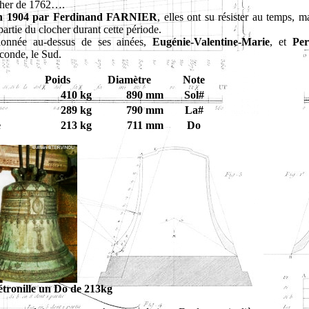
ocher de 1762….
en 1904 par Ferdinand FARNIER
, elles ont su résister au temps, m
artie du clocher durant cette période.
tionnée au-dessus de ses ainées,
Eugénie-Valentine-Marie
, et
Per
econde, le Sud.
Poids
Diamètre
Note
410 kg
890 mm
Sol#
289 kg
790 mm
La#
e
213 kg
711 mm
Do
tronille un Do de 213kg