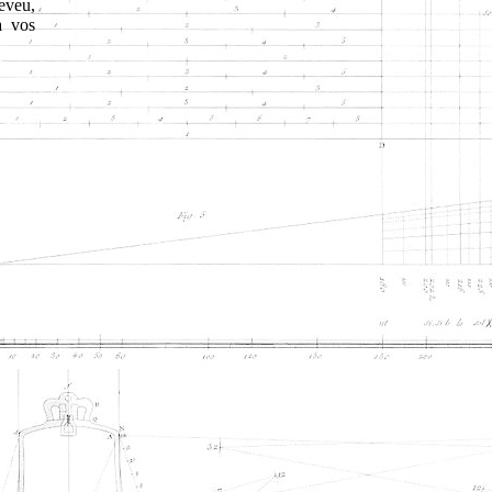
neveu,
a vos