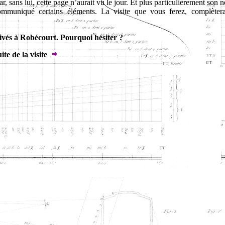
car, sans lui, cette page n’aurait vu le jour. Et plus particulièrement son 
ommuniqué certains éléments. La visite que vous ferez, complèter
ivés à Robécourt. Pourquoi hésiter ?
ite de la visite