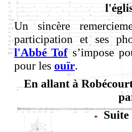
l'égl
Un sincère remerciem
participation et ses ph
l'Abbé Tof
s’impose pou
pour les
ouïr
.
En allant à Robécourt
pa
Suite 