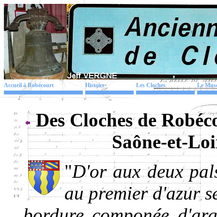
Accueil à Robécourt
Histoire
Les Cloches
Le Mus
Des Cloches de Robéco
Saône-et-Lo
"
D'or aux deux pals
au premier d'azur se
bordure componée d'arg