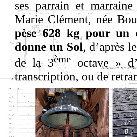
ses parrain et marrain
Marie Clément, née Bo
pèse
628 kg pour un d
donne un Sol
, d’après l
ème
de la 3
octave » d’
transcription, ou de retra