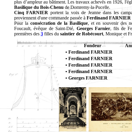
plus d’ampleur au bâtiment. Les travaux achevés en 1926, l'égli
Basilique du Bois-Chenu
de Domremy-la-Pucelle.
Cinq FARNIER
portent la voix de Jeanne dans les campag
proviennent d'une commande passée à
Ferdinand FARNIER 
Pour la
consécration de la Basilique
, et en souvenir des 
Foucault, évêque de Saint-Dié,
Georges Farnier
, fils de F
premières des
3
filles du
saintier de Robécourt
, Monique et Fr
Fondeur
An
• Ferdinand FARNIER
• Ferdinand FARNIER
• Ferdinand FARNIER
• Ferdinand FARNIER
• Georges FARNIER