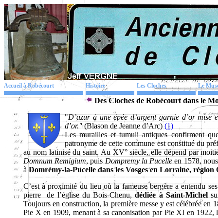
Accueil à Robécourt
Histoire
Les Cloches
Le Mus
Des Cloches de Robécourt dans le Mo
"
D’azur à une épée d’argent garnie d’or mise en
d’or."
(Blason de Jeanne d’Arc)
(1)
Les murailles et tumuli antiques confirment que 
patronyme de cette commune est constitué du pré
au nom latinisé du saint. Au XV° siècle, elle dépend par moiti
Domnum Remigium
, puis
Dompremy la Pucelle
en 1578, nous
à
Domrémy-la-Pucelle dans les Vosges en Lorraine, région
C’est à proximité du lieu où la fameuse bergère a entendu se
pierre de l’église du Bois-Chenu,
dédiée à Saint-Michel
sur
Toujours en construction, la première messe y est célébrée en 
Pie X en 1909, menant à sa canonisation par Pie XI en 1922, 