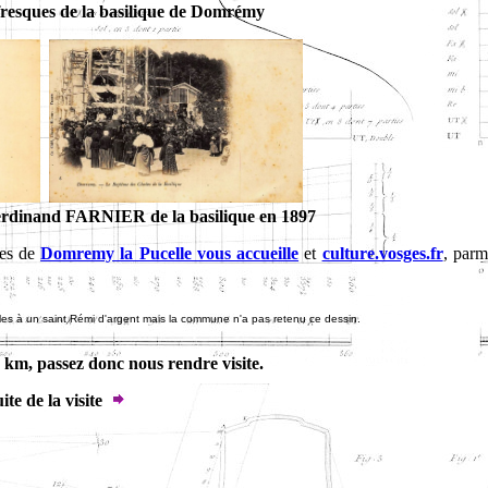
 fresques de la basilique de Domrémy
Ferdinand FARNIER de la basilique en 1897
tes de
Domremy la Pucelle vous accueille
et
culture.vosges.fr
, parm
ules à un saint Rémi d'argent mais la commune n'a pas retenu ce dessin.
 km, passez donc nous rendre visite.
ite de la visite