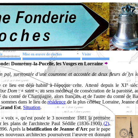
ée
Mise en œuvre de cloches
Visite
nde: Domrémy-la-Pucelle, les Vosges en Lorraine
 pal, surmontée d’une couronne et accostée de deux fleurs de lys le
ce lieu est déjà habité à l'époque celte. Attesté depuis le XI° siècl
fixe
Dom
: « saint », au sens médiéval de consécration de la paroisse, a
é du comté de Champagne, alors français, et de l'autre du comté de Bar
 sommes dans le lieu de
résidence
de la plus célèbre Lorraine, Jeanne 
 Grand Est
.
Situation
.
s « voix », qu’est posée le 3 novembre 1881 la première
 les plans de l'architecte Paul Sédille (1836-1900)
(2)
.
1896. Après la
béatification de Jeanne d'Arc
par le pape
les nouveaux architectes poursuivent l’œuvre en donnant