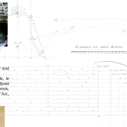
 tout
e, le
djoint
rois.
d'Arc,