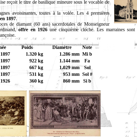
se reçoit le titre de basilique mineure sous le vocable de
nes avoisinantes, toutes à la volée. Les 4 premières
en 1897
.
noces de diamant (60 ans) sacerdotales de Monseigneur
erdinand,
offre en 1926
une cinquième cloche. Les marraines sont 
ançoise.
née
Poids
Diamètre
Note
1897
1.320 kg
1.286 mm
Mi b
1897
922 kg
1.144 mm
Fa
1897
667 kg
1.029 mm
Sol
1897
531 kg
953 mm
Sol #
1926
360 kg
860 mm
Si b