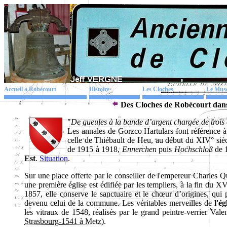
Accueil à Robécourt
Histoire
Les Cloches
Le Mus
Des Cloches de Robécourt dans
"
De gueules à la bande d’argent chargée de trois 
Les annales de Gorzco Hartulars font référence à 
celle de Thiébault de Heu, au début du XIV° siè
de 1915 à 1918,
Ennerchen
puis
Hochschloß
de 1
Est
.
Situation
.
Sur une place offerte par le conseiller de l'empereur Charles 
une première église est édifiée par les templiers, à la fin du X
1857, elle conserve le sanctuaire et le chœur d’origines, qui 
devenu celui de la commune. Les véritables merveilles de
l'é
les vitraux de 1548, réalisés par le grand peintre-verrier Val
Strasbourg-1541 à Metz).