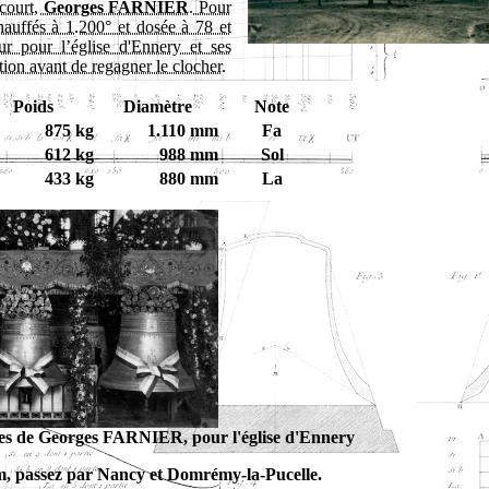
court,
Georges FARNIER
. Pour
chauffés à 1.200° et dosée à 78 et
r pour l’église d'Ennery et ses
ction avant de regagner le clocher.
Poids
Diamètre
Note
875 kg
1.110 mm
Fa
612 kg
988 mm
Sol
433 kg
880 mm
La
ches de Georges FARNIER, pour l'église d'Ennery
m, passez par Nancy et Domrémy-la-Pucelle.