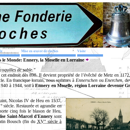
ée
Mise en œuvre de cloches
Visite
 le Monde: Ennery, la Moselle en Lorraine
coquilles de sable."
cet endroit dès 898. Il devient propriété de l’évêché de Metz en 1172,
cle. En francique lorrain, nous sommes à
Ennerschen
ou
Enerchen
, de
940 à 1944, soit à
Ennery en Moselle, région Lorraine devenue G
Quint, Nicolas IV de Heu en 1537,
V° siècle. Restaurée et agrandie en
porte cinq fois le blason de Heu,
glise Saint-Marcel d'Ennery
sont
entin Bousch (fin du
XV° siècle à