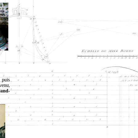
 puis
venu,
rand-