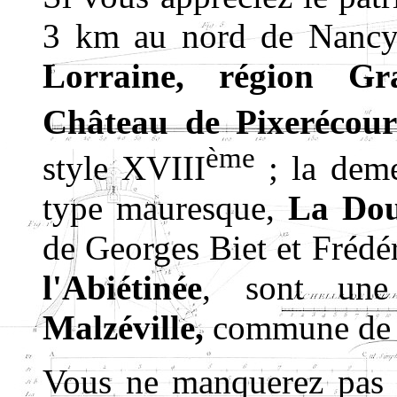
3 km au nord de Nanc
Lorraine, région Gr
Château de Pixerécour
ème
style XVIII
; la deme
type mauresque,
La Do
de Georges Biet et Frédéri
l'Abiétinée
, sont une
Malzéville,
commune de 8
Vous ne manquerez pas 