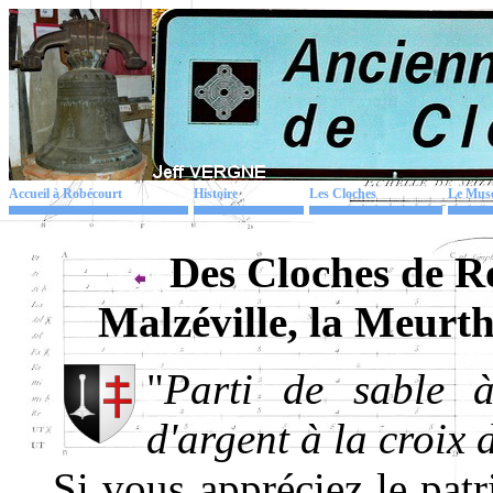
Accueil à Robécourt
Histoire
Les Cloches
Le Mus
Des Cloches de R
Malzéville, la Meurt
"
Parti de sable à
d'argent à la croix
Si vous appréciez le patr