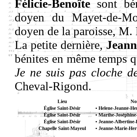
Félicie-Benoîte
sont bén
doyen du Mayet-de-Mon
doyen de la paroisse, M. 
La petite dernière,
Jeann
bénites en même temps qu
Je ne suis pas cloche d
Cheval-Rigond.
Lieu
No
Église Saint-Désir
• Helene-Jeanne-He
Église Saint-Désir
• Marthe-Joséphine
Église Saint-Désir
• Jeanne-Albertine-F
Chapelle Saint-Mayeul
• Jeanne-Marie-Her