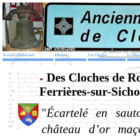
Accueil à Robécourt
Histoire
Les Cloches
Le Mus
Des Cloches de R
Ferrières-sur-Sicho
"
Écartelé en saut
château d’or maç