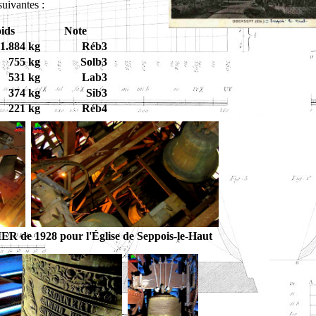
suivantes :
ids
Note
1.884 kg
Réb3
755 kg
Solb3
531 kg
Lab3
374 kg
Sib3
221 kg
Réb4
ER de 1928 pour l'Église de Seppois-le-Haut