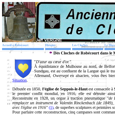
Accueil à Robécourt
Histoire
Les Cloches
Le Mus
Des Cloches de Robécourt dans le 
"
D'azur au cœur d'or."
À équidistance de Mulhouse au nord, de Belfort a
Sundgau, est au confluent de la Largue qui le 
Allemand,
Owersept
en alsacien, vous êtes bi
Situation
.
Débutée en 1850,
l’église de Seppois-le-Haut
est consacrée à
le premier conflit mondial, en 1916, elle est détruite ain
Reconstruite en 1928, un orgue à traction pneumatique
"de 
remplacer un instrument de Valentin Rinckenbach (de 1849), f
avec l'église en 1916"
(1)
, de superbes sculptures et peintures 
Pour parfaire cette reconstruction, cinq campanes sont comma