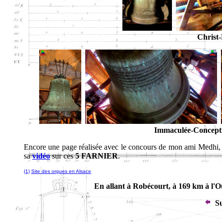
Christ-
Immaculée-Conceptio
Encore une page réalisée avec le concours de mon ami Medhi,
sa
vidéo
sur ces
5 FARNIER
.
(1)
Site des orgues en Alsace
En allant à Robécourt, à 169 km à l'
Su