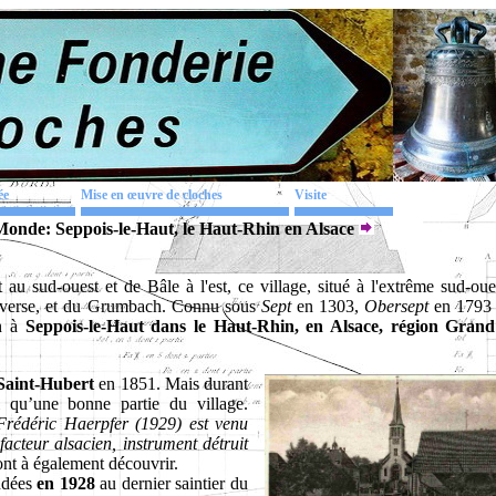
ée
Mise en œuvre de cloches
Visite
Monde: Seppois-le-Haut, le Haut-Rhin en Alsace
u sud-ouest et de Bâle à l'est, ce village, situé à l'extrême sud-oue
traverse, et du Grumbach. Connu sous
Sept
en 1303,
Obersept
en 1793 
en à
Seppois-le-Haut dans le Haut-Rhin, en Alsace, région Grand
Saint-Hubert
en 1851. Mais durant
si qu’une bonne partie du village.
Frédéric Haerpfer (1929) est venu
acteur alsacien, instrument détruit
sont à également découvrir.
ndées
en 1928
au dernier saintier du