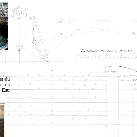
st du
et en
 Est
.