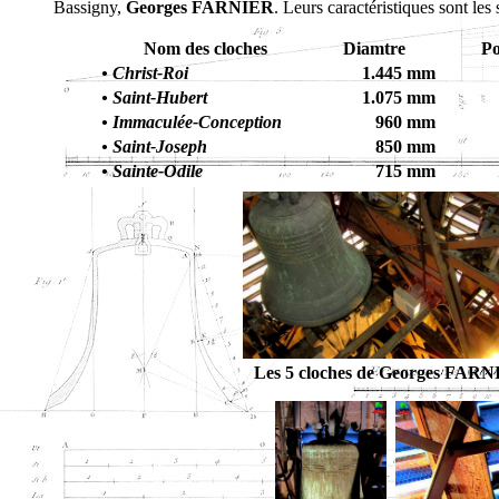
Bassigny,
Georges FARNIER
. Leurs caractéristiques sont les 
Nom des cloches
Diamtre
Po
• Christ-Roi
1.445 mm
• Saint-Hubert
1.075 mm
• Immaculée-Conception
960 mm
• Saint-Joseph
850 mm
• Sainte-Odile
715 mm
Les 5 cloches de Georges FARNI