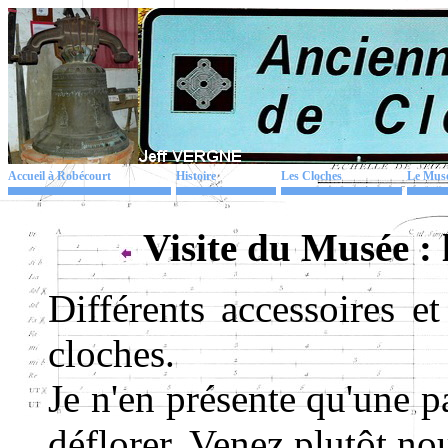
Accueil à Robécourt
Histoire
Les Cloches
Le Mus
Visite du Musée : 
Différents accessoires et
cloches.
Je n'en présente qu'une pa
déflorer. Venez plutôt nou