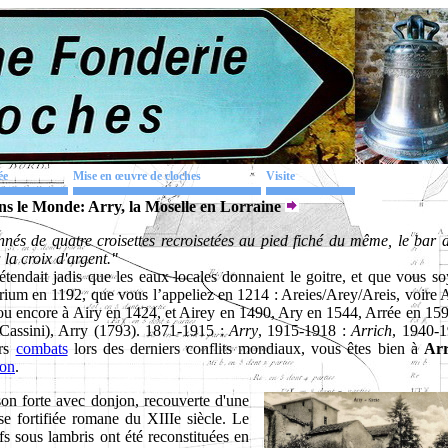
ée
Mise en œuvre de cloches
Visite
s le Monde: Arry, la Moselle en Lorraine
nés de quatre croisettes recroisetées au pied fiché du même, le bar d
 la croix d'argent."
rétendait jadis que les eaux locales donnaient le goitre, et que vous s
rium en 1192, que vous l’appeliez en 1214 : Areies/Arey/Areis, voire 
ou encore à Airy en 1424, et Airey en 1490, Ary en 1544, Arrée en 159
 Cassini), Arry (1793). 1871-1915 :
Arry
, 1915-1918 :
Arrich
, 1940-1
urs
combats
lors des derniers conflits mondiaux, vous êtes bien à
Arr
ion
.
son forte avec donjon, recouverte d'une
ise fortifiée romane du XIIIe siècle. Le
s sous lambris ont été reconstituées en