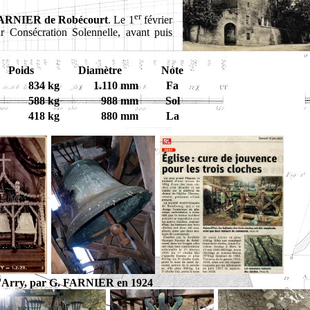
er
FARNIER de Robécourt
. Le 1
février
r Consécration Solennelle, avant puis
Poids
Diamètre
Note
834 kg
1.110 mm
Fa
588 kg
988 mm
Sol
418 kg
880 mm
La
 d'Arry, par G. FARNIER en 1924