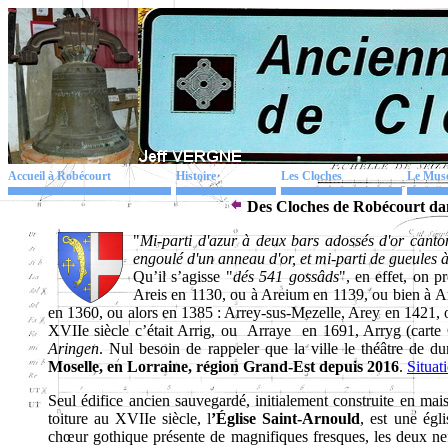
Accueil à Robécourt
Histoire
Les Cloches
Le Mus
Des Cloches de Robécourt dan
"
Mi-parti d'azur à deux bars adossés d'or canton
engoulé d'un anneau d'or, et mi-parti de gueules à
Qu’il s’agisse "
dés 541 gossâds
", en effet, on p
Areis en 1130, ou à Areium en 1139, ou bien à A
en 1360, ou alors en 1385 : Arrey-sus-Mezelle, Arey en 1421, 
XVIIe siècle c’était Arrig, ou Arraye en 1691, Arryg (carte
Aringen
. Nul besoin de rappeler que la ville le théâtre de d
Moselle, en Lorraine, région Grand-Est depuis 2016
.
Situat
Seul édifice ancien sauvegardé, initialement construite en mai
toiture au XVIIe siècle, l
’Église Saint-Arnould
, est une égl
chœur gothique présente de magnifiques fresques, les deux nef