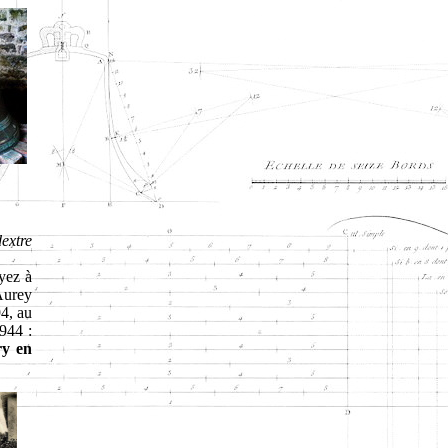
extre
oyez à
Aurey
4, au
944 :
y en