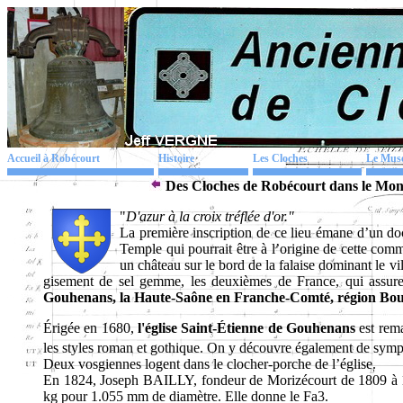
Accueil à Robécourt
Histoire
Les Cloches
Le Mus
Des Cloches de Robécourt dans le Mo
"
D'azur à la croix tréflée d'or."
La première inscription de ce lieu émane d’un d
Temple qui pourrait être à l’origine de cette c
un château sur le bord de la falaise dominant le v
gisement de sel gemme, les deuxièmes de France, qui assur
Gouhenans, la Haute-Saône en Franche-Comté, région B
Érigée en 1680,
l'église Saint-Étienne de Gouhenans
est rema
les styles roman et gothique. On y découvre également de sym
Deux vosgiennes logent dans le clocher-porche de l’église.
En 1824, Joseph BAILLY, fondeur de Morizécourt de 1809 à 
kg pour 1.055 mm de diamètre. Elle donne le Fa3.