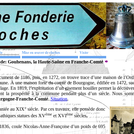
ée
Mise en œuvre de cloches
Visite
nde: Gouhenans, la Haute-Saône en Franche-Comté
ocument de 1186, puis, en 1272, on trouve trace d’une maison de l’Ord
ommune. À une maison forte du comté de Bourgogne, édifiée en 1472, su
illage. En 1819, l’exploitation d’un gisement houiller permet la découve
ent la prospérité à la commune pendant plus d’un siècle. Nous som
ourgogne-Franche-Comté
.
Situation
.
niée au XIX° siècle. Par ces travaux, elle possède donc
ème
ème
pathiques statues des XV
et XVI
siècles.
1836, coule Nicolas-Anne-Françoise d’un poids de 695