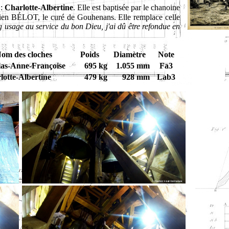
:
Charlotte-Albertine
. Elle est baptisée par le chanoine
ien BÉLOT, le curé de Gouhenans. Elle remplace celle
g usage au service du bon Dieu, j'ai dû être refondue en
om des cloches
Poids
Diamètre
Note
las-Anne-Françoise
695 kg
1.055 mm
Fa3
lotte-Albertine
479 kg
928 mm
Lab3