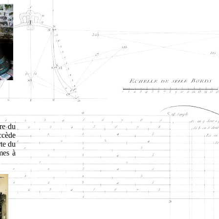
re du
ccède
rte du
mes à