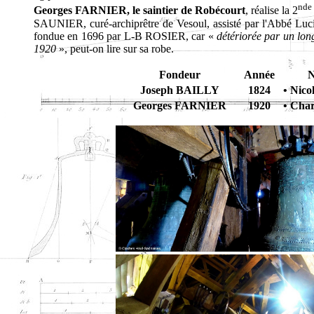
nde
Georges FARNIER, le saintier de Robécourt
, réalise la 2
SAUNIER, curé-archiprêtre de Vesoul, assisté par l'Abbé Luc
fondue en 1696 par L-B ROSIER, car «
détériorée par un lon
1920
», peut-on lire sur sa robe.
Fondeur
Année
N
Joseph BAILLY
1824
• Nico
Georges FARNIER
1920
• Char