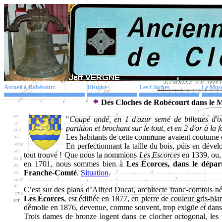
Accueil à Robécourt
Histoire
Les Cloches
Le Mus
Des Cloches de Robécourt dans le 
"
Coupé ondé, en 1 d'azur semé de billettes d'
partition et brochant sur le tout, et en 2 d'or à la
Les habitants de cette commune avaient coutume de
En perfectionnant la taille du bois, puis en dév
tout trouvé ! Que nous la nommions
Les
Escorces
en 1339, ou,
en 1701, nous sommes bien à
Les Écorces, dans le dépa
Franche-Comté
.
Situation
.
C’est sur des plans d’Alfred Ducat, architecte franc-comtois n
Les Écorces
, est édifiée en 1877, en pierre de couleur gris-bl
démolie en 1876, devenue, comme souvent, trop exigüe et dans u
Trois dames de bronze logent dans ce clocher octogonal, les t