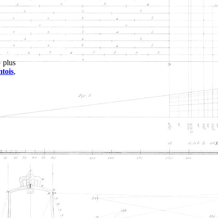
 plus
tois
,