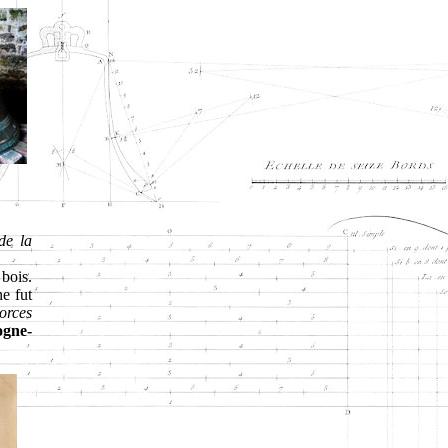
de la
 bois.
e fut
orces
ogne-