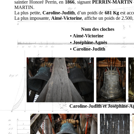
saintier Honoré Perrin, en
1866
, signant
PERRIN-MARTIN
MARTIN.
La plus petite,
Caroline-Judith
, d’un poids de
681 Kg
est ac
La plus imposante,
Aimé-Victorine
, affiche un poids de 2.500
Nom des cloches
• Aimé-Victorine
• Joséphine-Agnès
• Caroline-Judith
Caroline-Judith et Joséphine-A