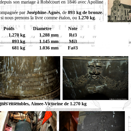
depuis son mariage à Robécourt en 1846 avec Apolline
compagnée par
Joséphine-Agnès
, de
893 kg de bronze
.
, si nous prenons la livre comme étalon, ou
1.270 kg
.
Poids
Diamètre
Note
1.270 kg
1.288 mm
Ré3
893 kg
1.145 mm
Mi3
681 kg
1.036 mm
Fa#3
gnès ensembles, Aimee-Victorine de 1.270 kg