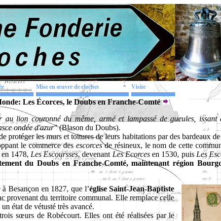
ée
Mise en œuvre de cloches
Visite
Monde: Les Écorces, le Doubs en Franche-Comté
or au lion couronné du même, armé et lampassé de gueules, issant 
 fasce ondée d'azur"
(Blason du Doubs).
 protéger les murs et toitures de leurs habitations par des bardeaux de
eloppant le commerce des
escorces
de résineux, le nom de cette commun
 en 1478,
Les
Escoursses
, devenant
Les
Ecorces
en 1530, puis
Les
Esc
rtement du Doubs en Franche-Comté, maintenant région Bourg
é à Besançon en 1827, que l’
église Saint-Jean-Baptiste
anc provenant du territoire communal. Elle remplace celle
n état de vétusté très avancé.
rois sœurs de Robécourt. Elles ont été réalisées par le