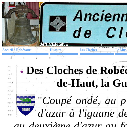
Accueil à Robécourt
Histoire
Les Cloches
Le Mus
Des Cloches de Robéc
de-Haut, la G
"
Coupé ondé, au pr
d'azur à l'iguane d
au deuxième d'azur au for