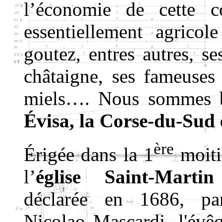
l’économie de cette 
essentiellement agricol
goutez, entres autres, se
châtaigne, ses fameuses 
miels…. Nous sommes 
Évisa, la Corse-du-Sud
ère
Érigée dans la 1
moiti
l’
église Saint-Marti
déclarée en 1686, pa
Nicolao Mascardi, l'évê