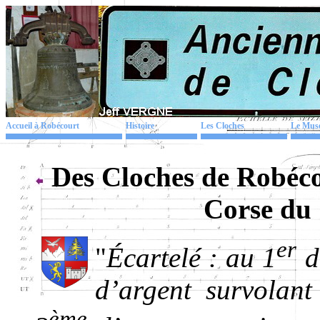
Accueil à Robécourt
Histoire
Les Cloches
Le Mus
Des Cloches de Robéco
Corse du
er
"
Écartelé : au 1
d
d’argent survolan
ème