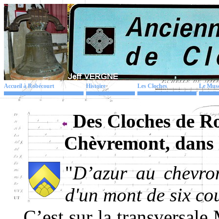
Accueil à Robécourt
Histoire
Les Cloches
Le Mus
Des Cloches de R
Chèvremont, dans l
"
D’azur au chevro
d'un mont de six c
C’est sur la transversal