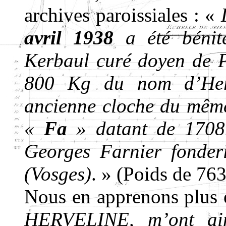
archives paroissiales : «
avril 1938
a été bénit
Kerbaul curé doyen de P
800 Kg du nom d’Herv
ancienne cloche du mêm
«
Fa
» datant de 1708.
Georges Farnier fonder
(Vosges)
. » (Poids de 763
Nous en apprenons plus e
HERVELINE, m’ont ain