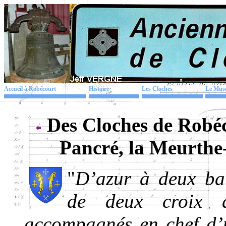
Accueil à Robécourt
Histoire
Les Cloches
Le Mus
Des Cloches de Robéc
Pancré, la Meurthe
"
D’azur à deux ba
de deux croix 
accompagnés en chef d’u