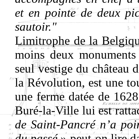
et en pointe de deux p
sautoir."
Limitrophe de la Belgiq
moins deux monuments a
seul vestige du château de
la Révolution, est une tou
une ferme datée de 1628
Buré-la-Ville lui est ratt
de Saint-Pancré n’a poi
du passé
» peut-on lire d